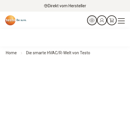
Direkt vom Hersteller
Home
Die smarte HVAC/R-Welt von Testo
Smarte Messtechnik für HVAC/R-Profis
Gemacht für eine Branche, die nur das Beste verdient
Unsere kompakten HVAC-Messgeräte liefern präzise
Ergebnisse überall dort, wo sie gebraucht werden –
schnell, flexibel und intuitiv. Durch die direkte Verbindung
mit dem Smartphone sind alle Daten sofort verfügbar.
Messen war noch nie so einfach.