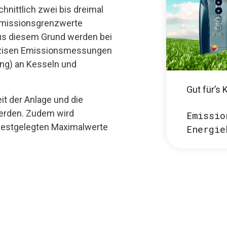
chnittlich zwei bis dreimal
 Emissionsgrenzwerte
us diesem Grund werden bei
räzisen Emissionsmessungen
sung) an Kesseln und
Gut für’s 
it der Anlage und die
werden. Zudem wird
Emissio
h festgelegten Maximalwerte
Energie