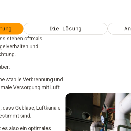
rung
Die Lösung
An
ens stehen oftmals
gelverhalten und
chtung.
aber:
ine stabile Verbrennung und
imale Versorgung mit Luft
, dass Gebläse, Luftkanäle
estimmt sind.
 es also ein optimales