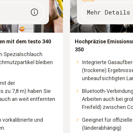
TESTO 350
Mehr Details
en mit dem testo 340
Hochpräzise Emissions
350
im Spezialschlauch
chmutzpartikel bleiben
Integrierte Gasaufber
(trockene) Ergebniss
unbeaufsichtigten L
mit der
s zu 7,8 m) haben Sie
Bluetooth-Verbindung
auch an weit entfernten
Arbeiten auch bei gr
Freifeld) zwischen Co
 vorkalibrierte und
Geeignet für offizie
en
(länderabhängig)