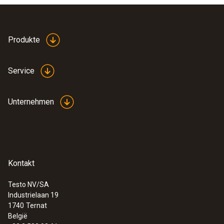
Produkte
Service
Unternehmen
Kontakt
Testo NV/SA
Industrielaan 19
:
0563 3240 77
1740
Ternat
Gas- und Wasser-Set testo 324 - Druck-
België
und Leckmengenmessgerät