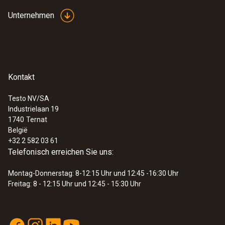
Unternehmen
:
0563 0400 74
testo 400 Strömungs-Set mit 16 mm-
Kontakt
Flügelradsonde
€ 2.945,00
Testo NV/SA
€ 3.563,45
Industrielaan 19
1740
Ternat
België
+32 2 582 03 61
Telefonisch erreichen Sie uns:
Montag-Donnerstag: 8-12:15 Uhr und 12:45 -16:30 Uhr
Freitag: 8 - 12:15 Uhr und 12:45 - 15:30 Uhr