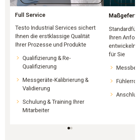
Full Service
Maßgefertig
Testo Industrial Services sichert
Standardfühl
Ihnen die erstklassige Qualität
Ihren Anfor
Ihrer Prozesse und Produkte
entwickeln m
für Sie
Qualifizierung & Re-
Qualifizierung
Messbere
Messgeräte-Kalibrierung &
Fühlerroh
Validierung
Anschlus
Schulung & Training Ihrer
Mitarbeiter