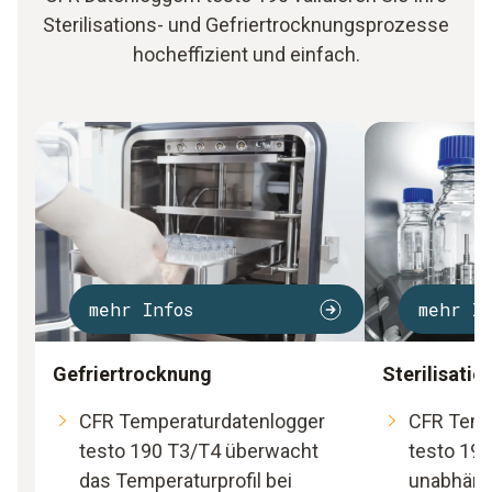
Sterilisations- und Gefriertrocknungsprozesse
hocheffizient und einfach.
mehr Infos
mehr In
Gefriertrocknung
Sterilisatio
CFR Temperaturdatenlogger
CFR Temp
testo 190 T3/T4 überwacht
testo 190
das Temperaturprofil bei
unabhäng