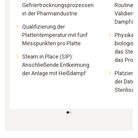
Gefriertrocknungsprozessen
Routineko
in der Pharmaindustrie
Validieru
Dampfster
Qualifizierung der
Plattentemperatur mit fünf
Physikali
Messpunkten pro Platte
biologisc
das Steri
Steam in Place (SIP):
das Produ
Anschließende Entkeimung
der Anlage mit Heißdampf
Platzieru
der Daten
Sterilisa