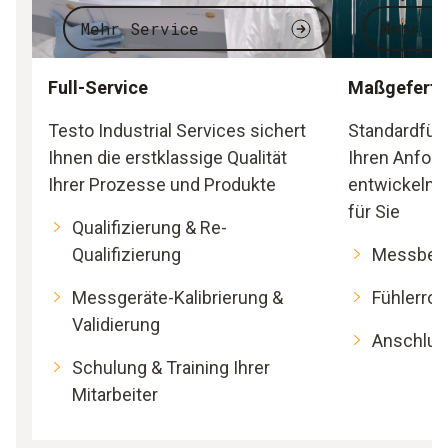
Mehr Service
Mehr F
Full-Service
Maßgefertig
Testo Industrial Services sichert
Standardfühl
Ihnen die erstklassige Qualität
Ihren Anfor
Ihrer Prozesse und Produkte
entwickeln m
für Sie
Qualifizierung & Re-
Qualifizierung
Messbere
Messgeräte-Kalibrierung &
Fühlerroh
Validierung
Anschlus
Schulung & Training Ihrer
Mitarbeiter