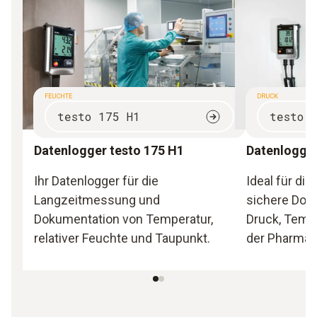
FEUCHTE
DRUCK
testo 175 H1
testo 
Datenlogger testo 175 H1
Datenlogger
Ihr Datenlogger für die
Ideal für di
Langzeitmessung und
sichere Dok
Dokumentation von Temperatur,
Druck, Temp
relativer Feuchte und Taupunkt.
der Pharmap