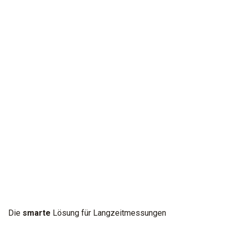
Entdecke
das Verborgene.
Unsere neue digitale Monteurhilfe testo 570s erkennt
Anomalien mit grenzenloser Power. Für einfache
Langzeitmessungen mit zuverlässiger Diagnose.
Die
smarte
Lösung für Langzeitmessungen