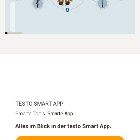
Automatisches
Kabellose
Zangen-
Befüllungssystem
Vakuumsonde
Temperat
testo 560i
testo 552i
testo 115
TESTO SMART APP
Smarte Tools.
Smarte App.
Alles im Blick in der testo Smart App.