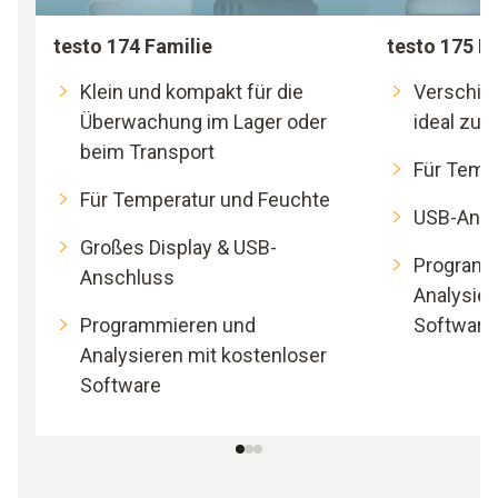
testo 174 Familie
testo 175 F
Klein und kompakt für die
Verschie
Überwachung im Lager oder
ideal zu
beim Transport
Für Temp
Für Temperatur und Feuchte
USB-Ans
Großes Display & USB-
Programm
Anschluss
Analysier
Programmieren und
Software
Analysieren mit kostenloser
Software