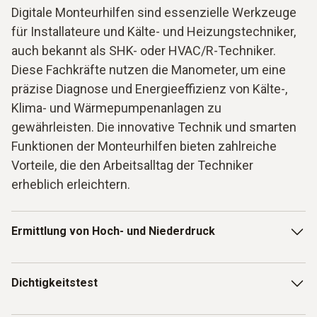
Digitale Monteurhilfen sind essenzielle Werkzeuge
für Installateure und Kälte- und Heizungstechniker,
auch bekannt als SHK- oder HVAC/R-Techniker.
Diese Fachkräfte nutzen die Manometer, um eine
präzise Diagnose und Energieeffizienz von Kälte-,
Klima- und Wärmepumpenanlagen zu
gewährleisten. Die innovative Technik und smarten
Funktionen der Monteurhilfen bieten zahlreiche
Vorteile, die den Arbeitsalltag der Techniker
erheblich erleichtern.
Ermittlung von Hoch- und Niederdruck
Ein wesentlicher Anwendungsbereich digitaler
Dichtigkeitstest
Monteurhilfen ist die präzise Ermittlung von Hoch- und
Niederdruck im Kältekreislauf. Alle Ergebnisse werden