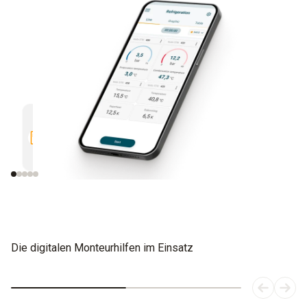
Multifunktional.
Schnell
Kompatibel mit allen Bluetooth-
Alle Me
fähigen Testo Messgeräten
Die digitalen Monteurhilfen im Einsatz