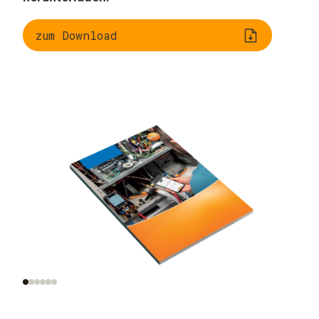
zum Download
Kälteanlagen
Kältemitteln
verstehen
bewerten