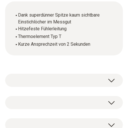
Dank superdünner Spitze kaum sichtbare
Einstichlöcher im Messgut
Hitzefeste Fühlerleitung
Thermoelement Typ T
Kurze Ansprechzeit von 2 Sekunden
Einfach und schnell Garzeiten im Backofen
überwachen: Der Nadelfühler (TE Typ T) mit
kurzer Ansprechzeit liefert in Verbindung mit
Temperatur - TE Typ T (Cu-CuNi)
dem passenden Messgerät schnelle