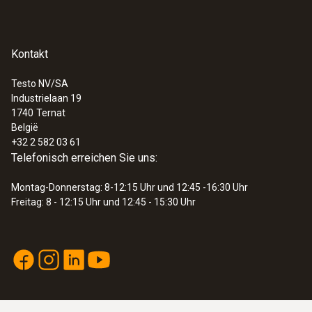
Allgemeine technische Daten
Kontakt
:
0563 1080
Gewicht
testo 108 - Temperaturmessgerät
€ 117,00
Testo NV/SA
12 g
Industrielaan 19
€ 141,57
1740
Ternat
België
Abmessungen
+32 2 582 03 61
Telefonisch erreichen Sie uns:
1340 mm
Montag-Donnerstag: 8-12:15 Uhr und 12:45 -16:30 Uhr
Freitag: 8 - 12:15 Uhr und 12:45 - 15:30 Uhr
Durchmesser Sonden-/ Fühlerrohr
1,4 mm
Kabellänge
1,25 m