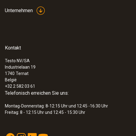
automatisch ein.
Unternehmen
Abmessungen
60 x 42 mm
Kontakt
Testo NV/SA
Industrielaan 19
:
0560 8684
1740
Ternat
testo 868s - Wärmebildkamera (160 x
België
120 Pixel, App)
+32 2 582 03 61
€ 1.441,00
Telefonisch erreichen Sie uns:
€ 1.743,61
Montag-Donnerstag: 8-12:15 Uhr und 12:45 -16:30 Uhr
Freitag: 8 - 12:15 Uhr und 12:45 - 15:30 Uhr