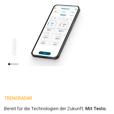
SMART
EINFAC
Automatisches Bluetooth Pairing
Alle Mes
TRENDRADAR
Bereit für die Technologien der Zukunft.
Mit Testo.