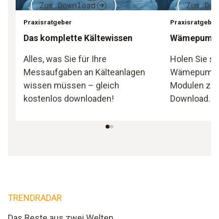
Zum Download
Zum Do
Praxisratgeber
Praxisratgeber
Das komplette Kältewissen
Wämepumpe
Alles, was Sie für Ihre
Holen Sie si
Messaufgaben an Kälteanlagen
Wämepumpen
wissen müssen – gleich
Modulen zu
kostenlos downloaden!
Download.
TRENDRADAR
Das Beste aus zwei Welten.