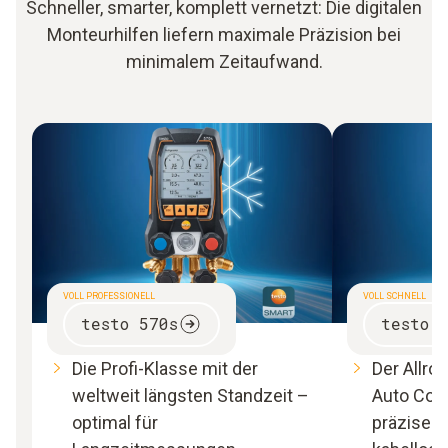
Schneller, smarter, komplett vernetzt: Die digitalen
Monteurhilfen liefern maximale Präzision bei
minimalem Zeitaufwand.
VOLL PROFESSIONELL
VOLL SCHNELL
testo 570s
testo 
Die Profi-Klasse mit der
Der Allro
weltweit längsten Standzeit –
Auto Conn
optimal für
präzise u