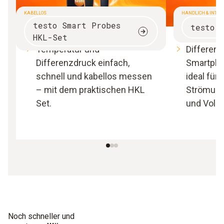
KABELLOS
HANDLICH & INTEL
testo Smart Probes
testo 
HKL-Set
Temperatur und
Differen
Differenzdruck einfach,
Smartpho
schnell und kabellos messen
ideal für
– mit dem praktischen HKL
Strömung
Set.
und Volu
Noch schneller und