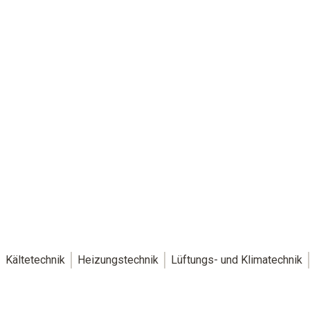
Empower your world.
Schneller, einfacher, nachhaltiger:
mit der smart vernetzten HVAC/R Welt von Testo.
Newsletter abonnieren
Kältetechnik
Heizungstechnik
Lüftungs- und Klimatechnik