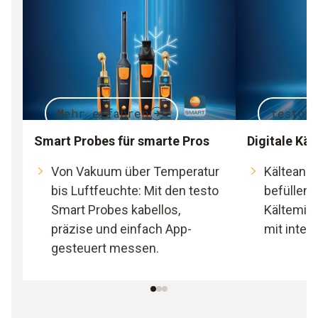
Mehr erfahren
testo 
Smart Probes für smarte Pros
Digitale Kä
Von Vakuum über Temperatur
Kälteanla
bis Luftfeuchte: Mit den testo
befüllen 
Smart Probes kabellos,
Kältemitt
präzise und einfach App-
mit intell
gesteuert messen.