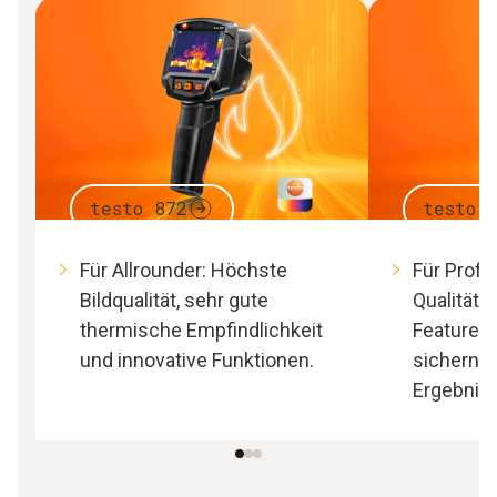
testo 872
testo 
Für Allrounder: Höchste
Für Profi
Bildqualität, sehr gute
Qualität 
thermische Empfindlichkeit
Features 
und innovative Funktionen.
sichern e
Ergebnis