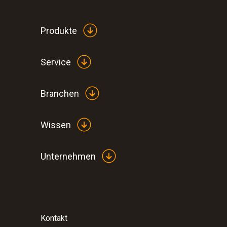
Produkte
Service
Branchen
Wissen
:
0632 3800
Unternehmen
testo 380 - Feinstaubmessgerät
Kontakt