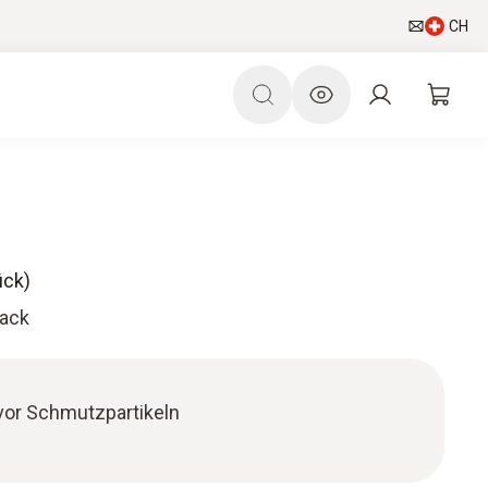
CH
ück)
Pack
vor Schmutzpartikeln