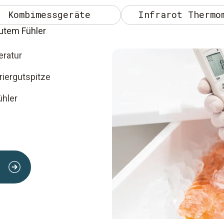
Kombimessgeräte
Infrarot Thermo
utem Fühler
ratur
riergutspitze
ühler