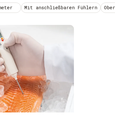
meter
Mit anschließbaren Fühlern
Obe