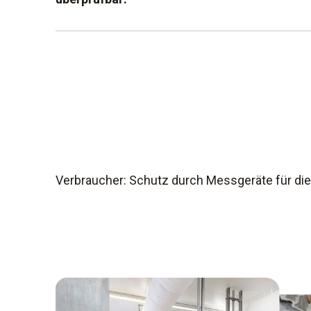
Gefahrenanalyse
Identifikation kritischer Kontrollpunkte
Einführung und Anwendung eines Überwa
Umsetzung von Korrekturmaßnahmen bei 
Grenzwerten
Durchführung von Evaluierungsmaßnahme
Verbraucher: Schutz durch Messgeräte für die
Erstellung von Dokumentationen