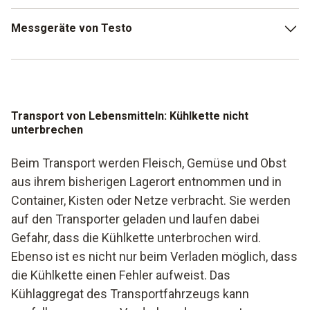
Es handelt sich dabei um eine vorbeugende Maßnahme,
Messgeräte von Testo
denn Lebensmittel, deren Kühlkette einmal unterbrochen
worden ist, verderben. Die Unterbrechung und ihre
Auswirkungen können nicht mehr rückgängig gemacht
An dieser Stelle kommen die Messgeräte von Testo ins
werden. Wichtig ist dabei, dass kritische Kontrollpunkte
Spiel. Thermometer und Hygrometer sorgen für die
besonders wahrgenommen und begutachtet werden. Jedes
konsequente Überwachung der Kühlkette und lassen sich
Unternehmen, das sich mit Lebensmitteln beschäftigt,
Transport von Lebensmitteln: Kühlkette nicht
sogar drahtlos per Smartphone bedienen.
unterbrechen
muss daher ein Eigenkontrollsystem aufweisen, mit dem
kritische Punkte bereits vorab unter die Lupe genommen
Beispiele für derartige Messgeräte sind:
Beim Transport werden Fleisch, Gemüse und Obst
werden. Innerhalb des Kontrollsystems gibt es feste
Einstichthermometer
aus ihrem bisherigen Lagerort entnommen und in
Grenzwerte, die eingehalten und kontrolliert werden
müssen.
Container, Kisten oder Netze verbracht. Sie werden
Infrarotthermometer
auf den Transporter geladen und laufen dabei
Datenlogger
Gefahr, dass die Kühlkette unterbrochen wird.
Ebenso ist es nicht nur beim Verladen möglich, dass
Hygrometer
die Kühlkette einen Fehler aufweist. Das
Kühlaggregat des Transportfahrzeugs kann