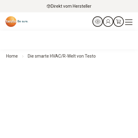
Direkt vom Hersteller
Home
Die smarte HVAC/R-Welt von Testo
Smarte Messtechnik für HVAC/R-Profis
Gemacht für eine Branche, die nur das Beste verdient
Unsere kompakten HVAC-Messgeräte liefern präzise
Ergebnisse überall dort, wo sie gebraucht werden –
schnell, flexibel und intuitiv. Durch die direkte Verbindung
mit dem Smartphone sind alle Daten sofort verfügbar.
Messen war noch nie so einfach.