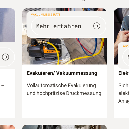
VAKUUMMESSGERÄTE
Mehr erfahren
ELEK
Evakuieren/ Vakuummessung
Elek
 –
Vollautomatische Evakuierung
Sich
und hochpräzise Druckmessung
elek
Anla