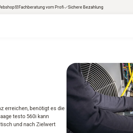
 Webshop
Fachberatung vom Profi
Sichere Bezahlung
en & Downloads
Services
Smart App
HV
z erreichen, benötigt es die
waage testo 560i kann
tisch und nach Zielwert