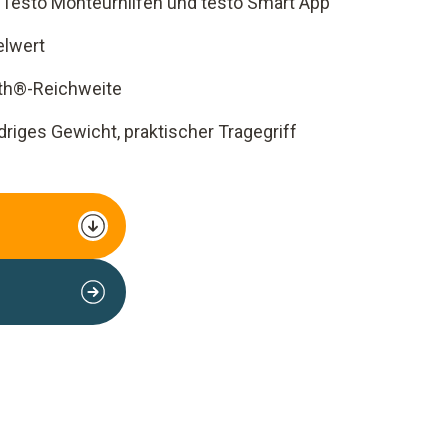
 Testo Monteurhilfen und testo Smart App
elwert
oth®-Reichweite
iges Gewicht, praktischer Tragegriff