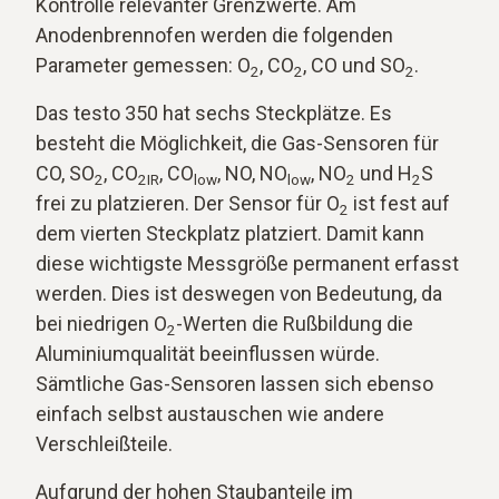
Kontrolle relevanter Grenzwerte. Am
Anodenbrennofen werden die folgenden
Parameter gemessen: O
, CO
, CO und SO
.
2
2
2
Das testo 350 hat sechs Steckplätze. Es
besteht die Möglichkeit, die Gas-Sensoren für
CO, SO
, CO
, CO
, NO, NO
, NO
und H
S
2
2IR
low
low
2
2
frei zu platzieren. Der Sensor für O
ist fest auf
2
dem vierten Steckplatz platziert. Damit kann
diese wichtigste Messgröße permanent erfasst
werden. Dies ist deswegen von Bedeutung, da
bei niedrigen O
-Werten die Rußbildung die
2
Aluminiumqualität beeinflussen würde.
Sämtliche Gas-Sensoren lassen sich ebenso
einfach selbst austauschen wie andere
Verschleißteile.
Aufgrund der hohen Staubanteile im