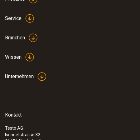
Service
Branchen
Wissen
Unternehmen
:
0563 6353
testo 635-2 U-Wert-Set - Temperatur-
und Feuchtemessgerät-Set
Kontakt
CHF 1'475.00
CHF 1'594.50
Testo AG
Isenrietstrasse 32