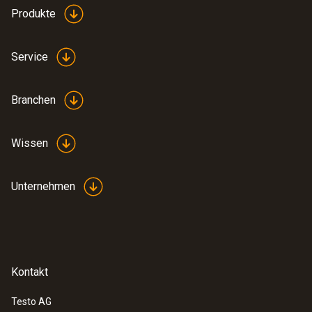
Produkte
Service
Branchen
Wissen
Unternehmen
:
0572 2022
testo 160 E - Online-Datenlogger mit 2
Anschlüssen zur Verwendung von
Kontakt
externer Sensorik
CHF 270.00
Testo AG