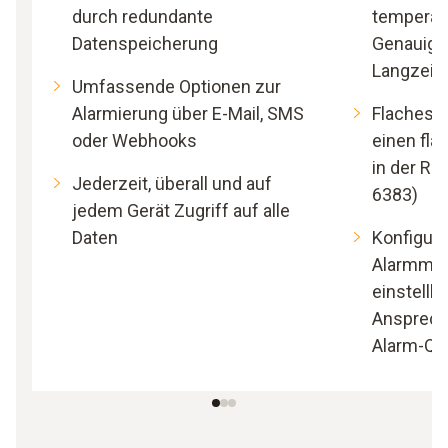
durch redundante
temperat
Datenspeicherung
Genauigk
Langzeitst
Umfassende Optionen zur
Alarmierung über E-Mail, SMS
Flaches 
oder Webhooks
einen fl
in der Re
Jederzeit, überall und auf
6383)
jedem Gerät Zugriff auf alle
Daten
Konfiguri
Alarmma
einstellb
Ansprech
Alarm-Qui