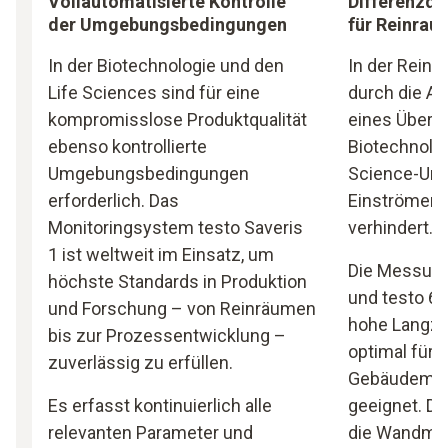
Vollautomatisierte Kontrolle
Differenzd
der Umgebungsbedingungen
für Reinra
In der Biotechnologie und den
In der Reinr
Life Sciences sind für eine
durch die Au
kompromisslose Produktqualität
eines Überdr
ebenso kontrollierte
Biotechnolog
Umgebungsbedingungen
Science-Um
erforderlich. Das
Einströmen b
Monitoringsystem testo Saveris
verhindert.
1 ist weltweit im Einsatz, um
Die Messumf
höchste Standards in Produktion
und testo 63
und Forschung – von Reinräumen
hohe Langzei
bis zur Prozessentwicklung –
optimal für d
zuverlässig zu erfüllen.
Gebäudema
Es erfasst kontinuierlich alle
geeignet. Der
relevanten Parameter und
die Wandmon