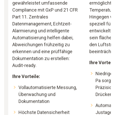
gewährleistet umfassende
ermöglicht 
Compliance mit GxP und 21 CFR
Temperatur
Part 11. Zentrales
Hingegen wu
Datenmanagement, Echtzeit-
speziell für
Alarmierung und intelligente
entwickelt 
Automatisierung helfen dabei,
sein flächen
Abweichungen frühzeitig zu
den Luftstr
erkennen und eine prüffähige
beeinträchtig
Dokumentation zu erstellen:
Ihre Vorteil
Audit-ready.
Niedrige
Ihre Vorteile:
Pa sorgt 
Vollautomatisierte Messung,
Präzision
Überwachung und
Drücken
Dokumentation
Automati
Höchste Datensicherheit
Justage g