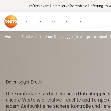
Direkt vom Hersteller
Kostenfreie Lieferung im
Home
Produkte
Druck Datenlogger für eine professionell
Datenlogger Druck
Die komfortabel zu bedienenden
Datenlogger f
andere Werte wie relative Feuchte und Temperat
jedem Zeitpunkt eine sichere Kontrolle und liefe