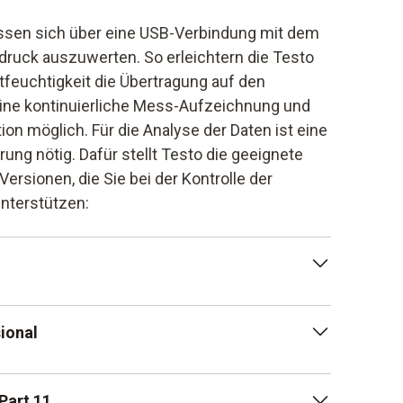
assen sich über eine USB-Verbindung mit dem
druck auszuwerten. So erleichtern die Testo
feuchtigkeit die Übertragung auf den
eine kontinuierliche Mess-Aufzeichnung und
on möglich. Für die Analyse der Daten ist eine
g nötig. Dafür stellt Testo die geeignete
 Versionen, die Sie bei der Kontrolle der
nterstützen:
 steht als kostenloses Download bereit und
ional
grammierung vom Druck Datenlogger.
 die Datenanalyse.
ional ist optional erhältlich und stellt
Part 11