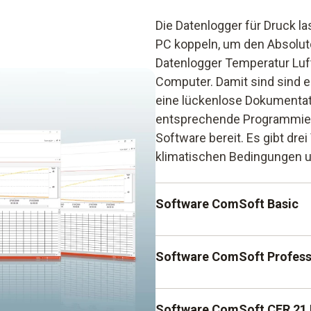
Die Datenlogger für Druck l
PC koppeln, um den Absolut
Datenlogger Temperatur Luft
Computer. Damit sind sind 
eine lückenlose Dokumentati
entsprechende Programmierun
Software bereit. Es gibt drei
klimatischen Bedingungen u
Software ComSoft Basic
Die Software ComSoft Basic
Software ComSoft Profess
ermöglicht eine zügige Pro
Gleichzeitig unterstützt sie
Die Software ComSoft Profess
Software ComSoft CFR 21 