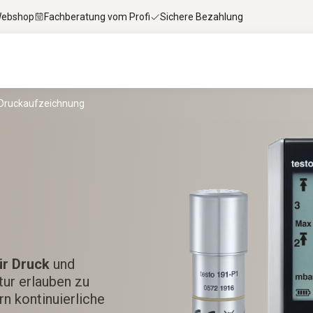
 Webshop
Fachberatung vom Profi
Sichere Bezahlung
e Druckaufzeichnung
ür Druck
und
ur erlauben zu
rn kontinuierliche