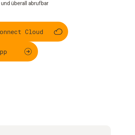
 und überall abrufbar
onnect Cloud
pp