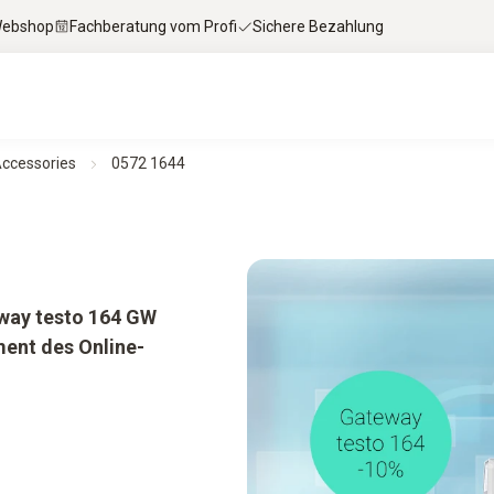
 Webshop
Fachberatung vom Profi
Sichere Bezahlung
Accessories
0572 1644
eway testo 164 GW
ment des Online-