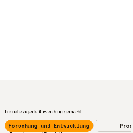
Für nahezu jede Anwendung gemacht
Forschung und Entwicklung
Prod