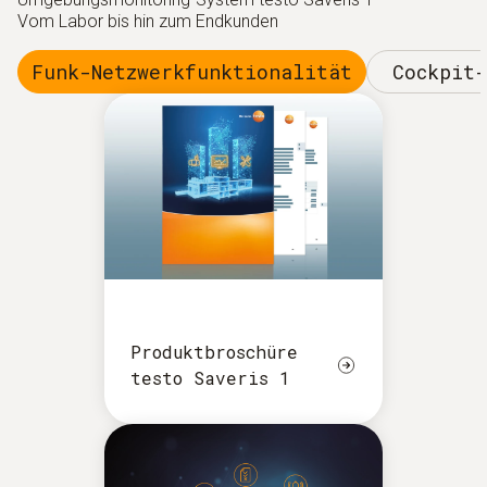
Vom Labor bis hin zum Endkunden
Funk-Netzwerkfunktionalität
Cockpit
Produktbroschüre
testo Saveris 1