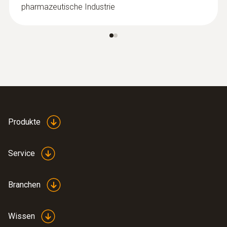
pharmazeutische Industrie
Mit den testo 184-Datenloggern können Ihre
Produkte vor unbemerkten Lücken in der
Kühlkette geschützt und der gesamte
Distributionsweg unkompliziert, sicher und
konform zu allen gängigen Normen,
Richtlinien und Vorschriften überwacht und
dokumentiert werden.
Produkte
Service
Branchen
Wissen