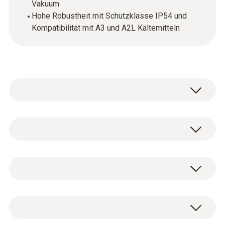
Vakuum
Hohe Robustheit mit Schutzklasse IP54 und
Kompatibilität mit A3 und A2L Kältemitteln
testo 550i - App-gesteuerte digitale
Monteurhilfe mit Bluetooth und 2-Wege
Digitale 2-Wege-Monteurhilfe testo 550i
Ventilblock
inkl. Batterien (3 x AAA) und Abgleich-
0564 2550