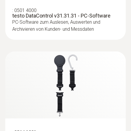
:
0501 4000
testo DataControl v31.31.31 - PC-Software
PC-Software zum Auslesen, Auswerten und
Archivieren von Kunden- und Messdaten
:
0613 4611
Temperaturfühler mit Klettband (NTC)
Mit Klettband: sorgt für eine einfache
Befestigung des Oberflächenfühlers an
Rohren mit Rohrdurchmesser bis 75 mm
CHF 120.00
CHF 129.70