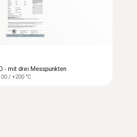
er Wärmebildkamera von Testo
ar machen
ISO - mit drei Messpunkten
+100 / +200 °C
llen rot dargestellt, wenn sich die