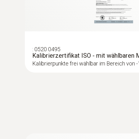
Prüfen von Heizungs- und Klimalüftungssyst
erkennen
Lokalisierung des Verlaufs von Heizschleif
Heizkörper auf Verschlackungen überprüfen
Messen der Vor- und Rücklauftemperatur
:
0520 0495
Kalibrierzertifikat ISO - mit wählbare
Kalibrierpunkte frei wählbar im Bereich von 
Rohrbruch lokalisieren
Rohrbruch sicher bestimmen mit Hilfe der
Präzise Lokalisierung von Leckagen in Fußb
Leckagen an Flachdächern orten