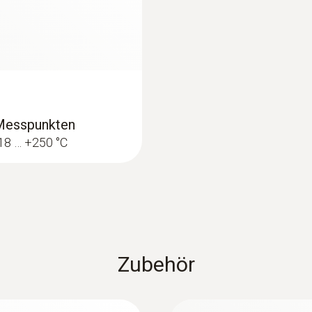
emen: Mit einer Wärmebildkamera schnell und einfach U
en an Fußbodenheizungen
n Messpunkten
-18 … +250 °C
 Wärmebildkamera – ohne unnötig Wände und Fußböden z
odenheizungen und anderen unzugänglichen Rohrleitungen
Zubehör