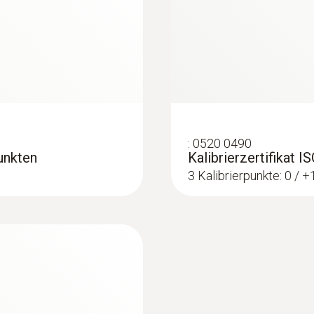
7.5 bis 14 µm
 beurteilen, Energieeinsparpotenziale erkennen mit ein
* Innerhalb der EU, außerhalb 9 Hz
Energieverlusten an Gebäuden
 berührungslos nachweisen und im Infrarotbild sichtb
len in Neubauten schnell und einfach lokalisieren
:
0520 0490
punkten
Kalibrierzertifikat 
3 Kalibrierpunkte: 0 / 
ch lokalisieren: Auf dem Kameradisplay werden diese Ste
t
fach überprüfen