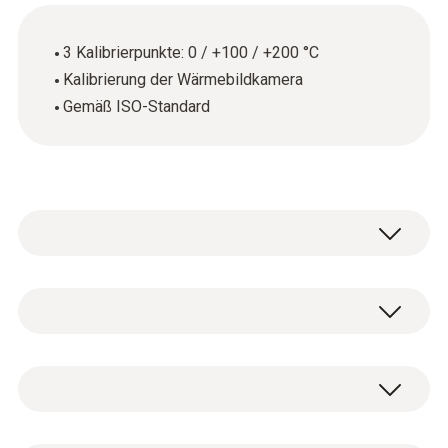
3 Kalibrierpunkte: 0 / +100 / +200 °C
Kalibrierung der Wärmebildkamera
Gemäß ISO-Standard
Überall, wo Wärmebildkameras in
qualitätsrelevanten Bereichen eingesetzt
werden, ist das jährliche Kalibrieren
Allgemeine technische Daten
erforderlich. Denn auch kleinste Messfehler
können kritische Auswirkungen haben.
Produktfarbe