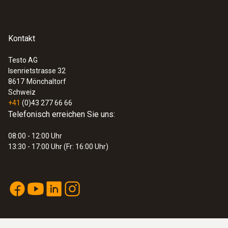
:
0560 8716
testo 871s - Wärmebildkamera (240 x
180 Pixel, App)
Kontakt
CHF 1'967.75
CHF 2'127.15
Testo AG
Isenrietstrasse 32
8617
Mönchaltorf
Schweiz
+41
(0)43 277 66 66
Telefonisch erreichen Sie uns:
08:00 - 12:00 Uhr
13:30 - 17:00 Uhr (Fr: 16:00 Uhr)