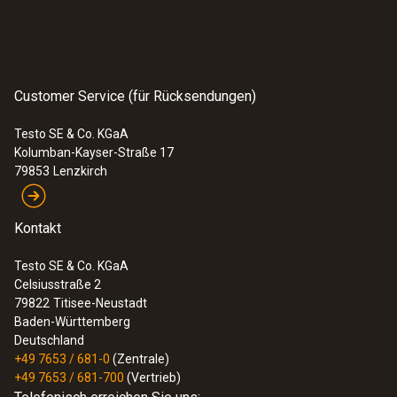
Abmessungen
:
0602 4592
Länge: 35 mm
Temperaturfühler mit Klemmbügel (TE
Typ K)
Customer Service (für Rücksendungen)
157,00 €
Produktfarbe
186,83 €
Testo SE & Co. KGaA
schwarz
Kolumban-Kayser-Straße 17
79853
Lenzkirch
Schnittstellen
Kontakt
Thermoelement Stecker
Testo SE & Co. KGaA
Celsiusstraße 2
Gewicht
79822
Titisee-Neustadt
Baden-Württemberg
4 g
Deutschland
+49 7653 / 681-0
(Zentrale)
+49 7653 / 681-700
(Vertrieb)