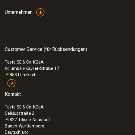
Unternehmen
Customer Service (für Rücksendungen)
:
0602 0193
Testo SE & Co. KGaA
Reaktionsschneller Paddel-
Kolumban-Kayser-Straße 17
Oberflächenfühler - zur Messung an
79853
Lenzkirch
schwer zugänglichen Stellen
Misst zuverlässig – auch in schmalen
Öffnungen und Ritzen
Kontakt
153,00 €
Testo SE & Co. KGaA
182,07 €
Celsiusstraße 2
79822
Titisee-Neustadt
Baden-Württemberg
Deutschland