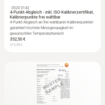
Gefriergutfühler zum Einschrauben
:
0520 0142
ohne Vorbohren; TE Typ T - zum
4-Punkt-Abgleich - inkl. ISO-Kalibrierzertifikat,
Einschrauben
Kalibrierpunkte frei wählbar
Einfaches Einschrauben in Gefriergut möglich,
4-Punkt-Abgleich an frei wählbaren Kalibrierpunkten
kein Vorbohren erforderlich
garantiert höchste Messgenauigkeit im
162,00 €
gewünschten Temperaturbereich.
192,78 €
352,50 €
419,48 €