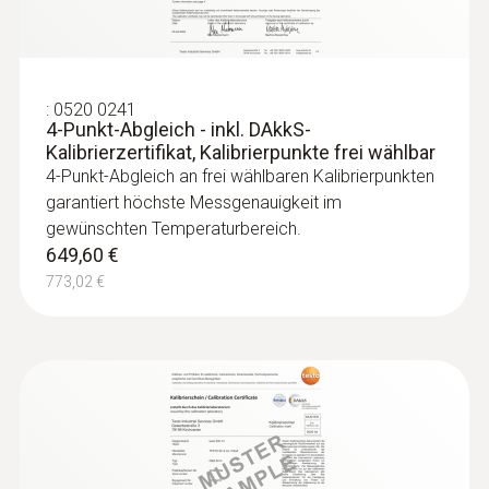
Luftfühler
:
0520 0241
4-Punkt-Abgleich - inkl. DAkkS-
Kalibrierzertifikat, Kalibrierpunkte frei wählbar
4-Punkt-Abgleich an frei wählbaren Kalibrierpunkten
garantiert höchste Messgenauigkeit im
gewünschten Temperaturbereich.
649,60 €
773,02 €
:
0603 1793
Robuster, preiswerter Luftfühler, TE Typ
T
Robuster Luftfühler