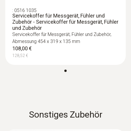
Lebensmittelfühler
:
0516 1035
Servicekoffer für Messgerät, Fühler und
Zubehör - Servicekoffer für Messgerät, Fühler
und Zubehör
Servicekoffer für Messgerät, Fühler und Zubehör,
Abmessung 454 x 319 x 135 mm
108,00 €
128,52 €
:
0602 2292
Wasserdichter Lebensmittelfühler aus
Sonstiges Zubehör
Edelstahl (IP65)
Schnelles Thermoelement Typ K
93,00 €