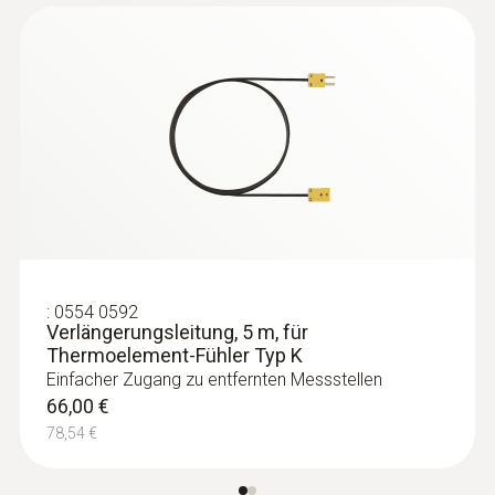
55,00 €
65,45 €
:
0554 0592
Verlängerungsleitung, 5 m, für
Thermoelement-Fühler Typ K
Einfacher Zugang zu entfernten Messstellen
66,00 €
:
0603 2192
78,54 €
Edelstahl Lebensmittelfühler (IP67) mit
PUR Leitung, TE Typ ... - mit PUR-Leitung
Robuster Lebensmittelfühler aus Edelstahl