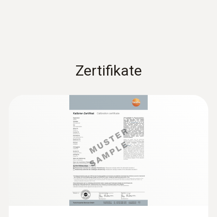
zur Temperaturmessung in Flüssigkeiten und
zähplastischen Medien
98,00 €
116,62 €
Zertifikate
:
0603 2492