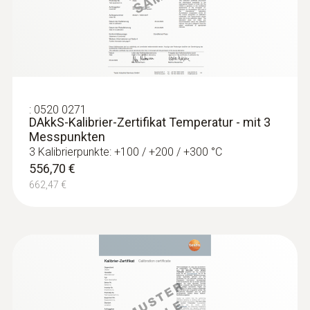
78,00 €
92,82 €
:
0520 0271
DAkkS-Kalibrier-Zertifikat Temperatur - mit 3
Messpunkten
3 Kalibrierpunkte: +100 / +200 / +300 °C
556,70 €
662,47 €
:
0609 1773
Präziser, robuster Luftfühler, Pt100
Pt100-Technologie: Für exakte