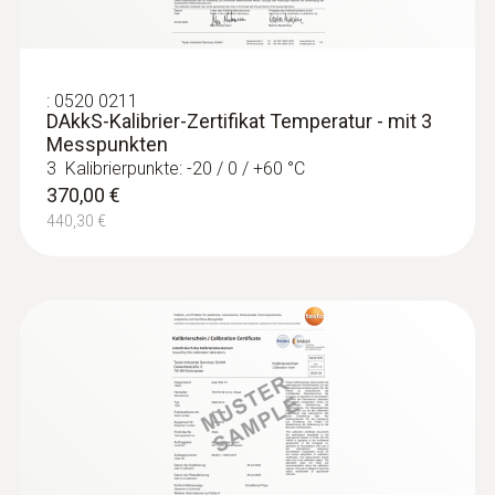
:
0603 3392
Edelstahl Lebensmittelfühler (IP67) -
mit FEP-Leitung
:
0520 0211
DAkkS-Kalibrier-Zertifikat Temperatur - mit 3
Robuster Fühler aus Edelstahl für
Messpunkten
Messaufgaben in der Lebensmittelkontrolle
3 Kalibrierpunkte: -20 / 0 / +60 °C
139,00 €
370,00 €
165,41 €
440,30 €