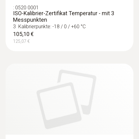
Robuster Lebensmittel-Einstechfühler
:
0520 0001
(TE Typ T)
ISO-Kalibrier-Zertifikat Temperatur - mit 3
Thermoelement Typ T
Messpunkten
117,00 €
3 Kalibrierpunkte: -18 / 0 / +60 °C
139,23 €
105,10 €
125,07 €
:
0603 3292