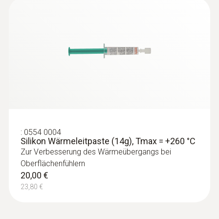
110,67 €
:
0554 0004
Silikon Wärmeleitpaste (14g), Tmax = +260 °C
Zur Verbesserung des Wärmeübergangs bei
Oberflächenfühlern
20,00 €
:
0603 1293
23,80 €
Wasserdichter Standard-
Tauch-/Einstechfühler (TE Typ T)
Thermoelement Typ T