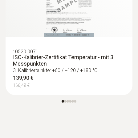
Lufttemperaturmessungen.
106,00 €
126,14 €
:
0520 0071
ISO-Kalibrier-Zertifikat Temperatur - mit 3
Messpunkten
3 Kalibrierpunkte: +60 / +120 / +180 °C
139,90 €
166,48 €
:
0602 1793
Robuster Lufttemperaturfühler (TE Typ
K) - Festkabel gestreckt 1.2 m