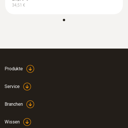
34,51 €
:
0602 0092
Ersatz-Messkopf für Rohranlegefühler,
TE Typ K
Austauschbarer Messkopf mit
Thermoelementband für Temperaturfühler
Produkte
mit Klemmbügel 0602 4592
62,00 €
Service
73,78 €
Branchen
Wissen