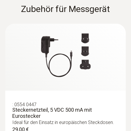
Thermoelement Typ K
Zubehör für Messgerät
74,00 €
88,06 €
Oberflächenfühler
:
0554 0447
Steckernetzteil, 5 VDC 500 mA mit
Eurostecker
Ideal für den Einsatz in europäischen Steckdosen.
29,00 €