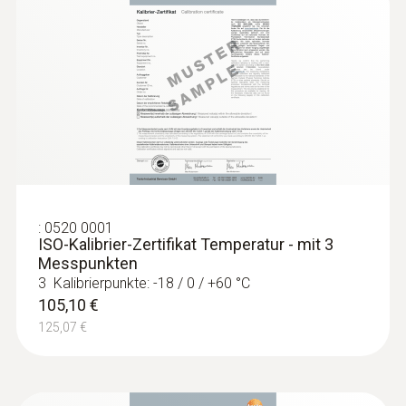
Klasse 3 auf -200...+40 °C (Typ K).
Allgemeine technische Daten
:
0563 1080
Gewicht
testo 108 - Temperaturmessgerät
117,00 €
54 g
139,23 €
Abmessungen
:
0520 0001
ISO-Kalibrier-Zertifikat Temperatur - mit 3
Messpunkten
1045 x 3 x 3 mm
3 Kalibrierpunkte: -18 / 0 / +60 °C
105,10 €
Durchmesser Sonden-/ Fühlerrohrspitze
125,07 €
3 mm