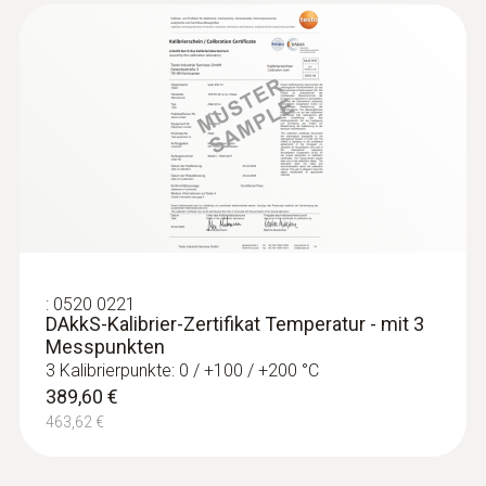
:
0560 8312
testo 830-T2 - Infrarot-Thermometer
105,00 €
124,95 €
:
0520 0221
DAkkS-Kalibrier-Zertifikat Temperatur - mit 3
Messpunkten
3 Kalibrierpunkte: 0 / +100 / +200 °C
389,60 €
463,62 €
:
0560 8314
testo 830-T4 - Infrarot-Thermometer