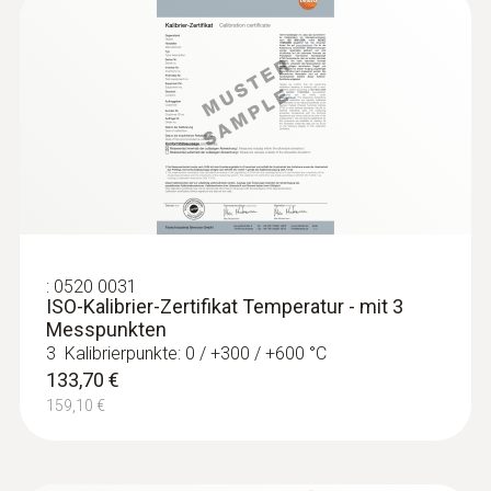
Länge Sonden-/Fühlerrohr
1.000 mm
:
0563 4800
Produktfarbe
testo 480 - Klimamessgerät
Silber; schwarz
:
0520 0031
ISO-Kalibrier-Zertifikat Temperatur - mit 3
Messpunkten
3 Kalibrierpunkte: 0 / +300 / +600 °C
133,70 €
159,10 €