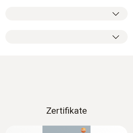
Temperatur - TE Typ K (NiCr-Ni)
Messbereich
1 x biegsame Tauch-Messspitze (TE Typ K).
-40 bis +1000 °C
Genauigkeit
Klasse 1 ¹⁾
Ansprechzeit
4 s
Zertifikate
1) Laut Norm EN 60584-1 bezieht sich die
Genauigkeit der Klasse 1 auf -40...+1000 °C
(Typ K), Klasse 2 auf -40...+1200 °C (Typ K),