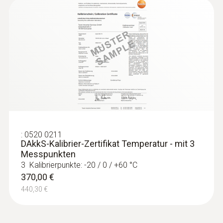
:
0560 7351
testo 735-1 - Temperaturmessgerät (3-
Kanal)
408,00 €
485,52 €
:
0520 0211
DAkkS-Kalibrier-Zertifikat Temperatur - mit 3
Messpunkten
3 Kalibrierpunkte: -20 / 0 / +60 °C
370,00 €
440,30 €