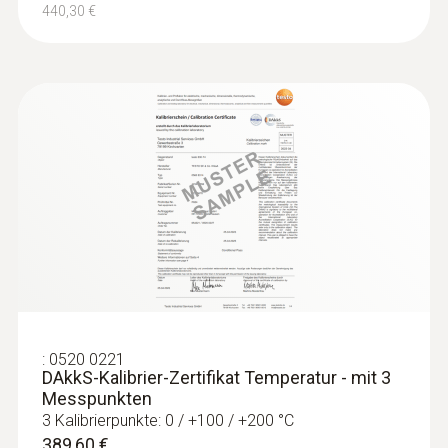
440,30 €
:
0563 0010
testo Smart Probes HKL-Set
285,00 €
339,15 €
:
0520 0221
DAkkS-Kalibrier-Zertifikat Temperatur - mit 3
Messpunkten
3 Kalibrierpunkte: 0 / +100 / +200 °C
389,60 €