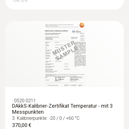
159,10 €
:
0563 7352
testo 735-2 - Temperaturmessgerät (3-
Kanal)
544,00 €
647,36 €
:
0520 0211
DAkkS-Kalibrier-Zertifikat Temperatur - mit 3
Messpunkten
3 Kalibrierpunkte: -20 / 0 / +60 °C
370,00 €