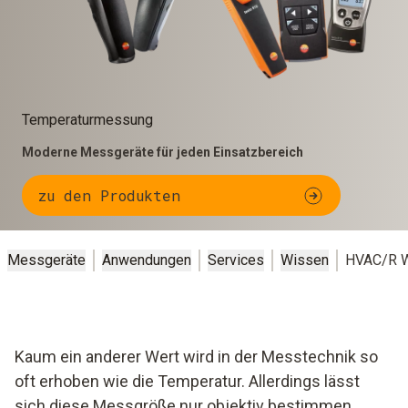
Temperaturmessung
Moderne Messgeräte für jeden Einsatzbereich
zu den Produkten
Messgeräte
Anwendungen
Services
Wissen
HVAC/R W
Kaum ein anderer Wert wird in der Messtechnik so
oft erhoben wie die Temperatur. Allerdings lässt
sich diese Messgröße nur objektiv bestimmen,