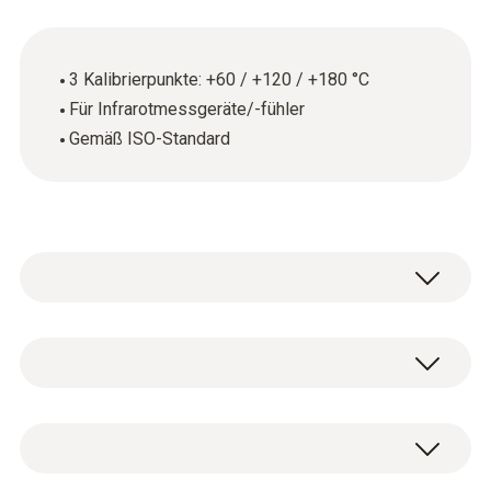
3 Kalibrierpunkte: +60 / +120 / +180 °C
Für Infrarotmessgeräte/-fühler
Gemäß ISO-Standard
Allgemeine technische Daten
Produkt-/Gehäusematerial
ISO-Kalibrierzertifikat Temperatur (Infrarot)
Papier
mit 3 Messpunkten +60 / +120/ +180°C.