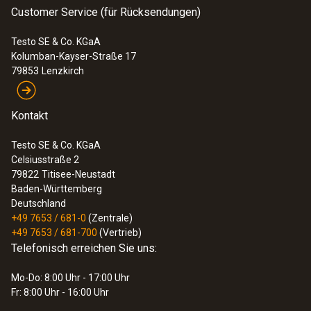
Smartphone-Bedienung
Customer Service (für Rücksendungen)
108,00 €
128,52 €
Testo SE & Co. KGaA
Kolumban-Kayser-Straße 17
79853
Lenzkirch
Kontakt
Testo SE & Co. KGaA
Celsiusstraße 2
79822
Titisee-Neustadt
Baden-Württemberg
Deutschland
+49 7653 / 681-0
(Zentrale)
+49 7653 / 681-700
(Vertrieb)
Telefonisch erreichen Sie uns:
Mo-Do: 8:00 Uhr - 17:00 Uhr
:
0560 0810
Fr: 8:00 Uhr - 16:00 Uhr
testo 810 - Infrarot-Thermometer
96,00 €