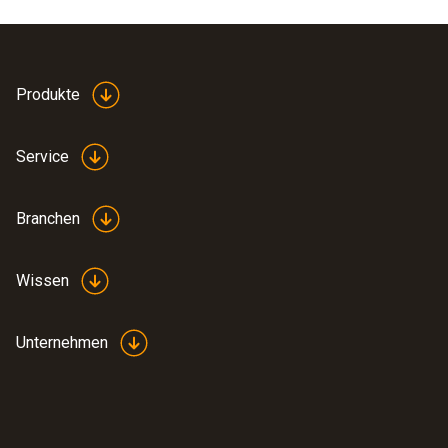
Produktfarbe
Weiß
Produkte
Service
Branchen
Wissen
Unternehmen
:
0560 1805
testo 805i - Infrarot-Thermometer mit