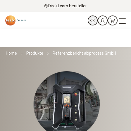
Direkt vom Hersteller
Home
Produkte
Referenzbericht aixprocess GmbH