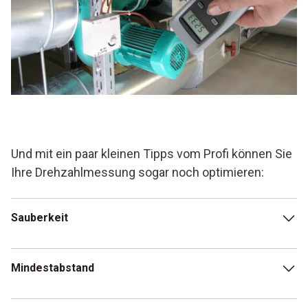
Und mit ein paar kleinen Tipps vom Profi können Sie
Ihre Drehzahlmessung sogar noch optimieren:
Sauberkeit
Prinzipiell ist bei der Drehzahlmessung auf Sauberkeit zu
Mindestabstand
achten. Sowohl bei der Sensorik, denn Schmutzpartikel im
Sensor können die Messergebnisse verfälschen. Aber
auch beim Aufbringen der Reflexionsmarke sollten Sie
Damit dass Messobjekt (z.B. eine Welle) vom