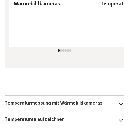
Wärmebildkameras
Temperatur
Temperaturmessung mit Wärmebildkameras
Im Gegensatz zu Einstichthermometer messen
Temperaturen aufzeichnen
Wärmebildkameras die Temperaturen eines Messobjektes
nicht in dessen Inneren, sondern an der Oberfläche. Dazu