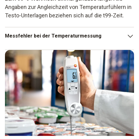
Angaben zur Angleichzeit von Temperaturfühlern in
Testo-Unterlagen beziehen sich auf die t99-Zeit.
Messfehler bei der Temperaturmessung
Ein häufig auftretender Messfehler bei der
Temperaturmessung ist, dass die Temperaturfühler und das
Messobjekt unterschiedliche Temperaturen aufweisen.
Dadurch wird dem Messobjekt entweder Wärme zugeführt
(Fühler wärmer) oder entzogen (Fühler kälter) – und damit
auch Energie. Und aufgrund des Energieentzuges wird nicht
mehr die tatsächliche Temperatur gemessen. Dieser
Messfehler lässt sich jedoch minimieren, indem man eine
Eintauchtiefe vom 10 bis 15-fachen des
Fühlerdurchmessers wählt. Bei Tauchmessungen in
Flüssigkeiten kann der Messfehler zudem verringert
werden, indem die Flüssigkeit ständig in Bewegung