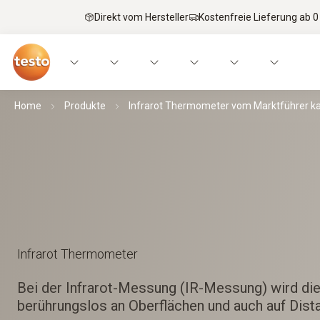
Direkt vom Hersteller
Kostenfreie Lieferung ab 0
Home
Produkte
Infrarot Thermometer vom Marktführer k
Infrarot Thermometer
Bei der Infrarot-Messung (IR-Messung) wird di
berührungslos an Oberflächen und auch auf Dis