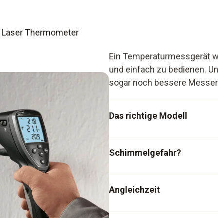
ür Laser Thermometer
Ein Temperaturmessgerät wie
und einfach zu bedienen. Und
sogar noch bessere Messer
Das richtige Modell
Am Anfang steht die wichti
Schimmelgefahr?
benötigen Sie genau? Reicht
zusätzlich auch Kerntemper
Einen Sonderfall stellt die
Angleichzeit
entweder die Smart Probes 
mit speziellem Feuchtemodu