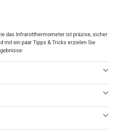
 das Infrarotthermometer ist präzise, sicher
 mit ein paar Tipps & Tricks erzielen Sie
gebnisse:
gste Frage: Was für ein Temperatur Messgerät
 ein Modell mit Laser oder müssen Sie
aturen mit einem Einstichthermometer.
 Schimmelerkennung dar. Hier empfehlen wir
von Testo oder aber das Modell testo 835-H1
l.