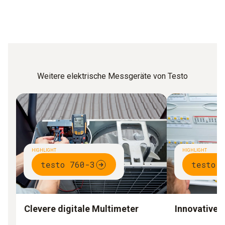
Weitere elektrische Messgeräte von Testo
HIGHLIGHT
HIGHLIGHT
testo 760-3
testo 
Clevere digitale Multimeter
Innovative