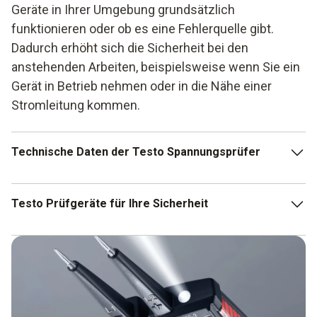
Geräte in Ihrer Umgebung grundsätzlich
funktionieren oder ob es eine Fehlerquelle gibt.
Dadurch erhöht sich die Sicherheit bei den
anstehenden Arbeiten, beispielsweise wenn Sie ein
Gerät in Betrieb nehmen oder in die Nähe einer
Stromleitung kommen.
Technische Daten der Testo Spannungsprüfer
Die Spannungsprüfgeräte zeichnen sich durch ihr
Testo Prüfgeräte für Ihre Sicherheit
kompaktes Format und ein leichtes Gewicht aus. Abhängig
von ihrer Bauart wiegen die Spannungsprüfer von Testo
maximal 230 g und punkten durch ihre intuitiven
Mit den Spannungsprüfern von Testo erhalten Sie
Bedienelemente. Hochfrequente Störsignale werden sofort
innovative Voltmeter, die in verschiedenen Bereichen die
gefiltert, zudem haben Sie die Wahl zwischen zwei
Sicherheit erhöhen. Mit dem übersichtlichen Rundum-
Empfindlichkeitsstufen. Die folgenden Daten sind Standard
Display können Sie die Anzeige aus verschiedenen
bei den Testo Spannungsprüfern:
Positionen problemlos ablesen. Auf einem zweiten LC-