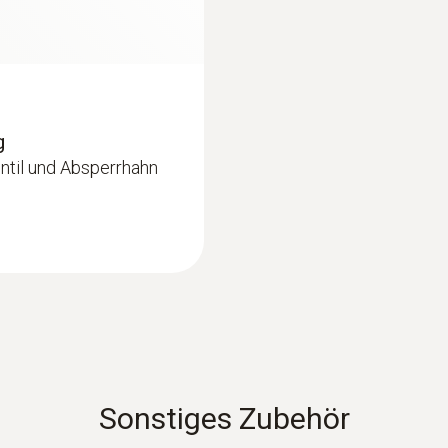
en insbesondere die Vor- und Rücklauftemperatur auf
Temperatur des wärmeübertragenden Mediums (z. B. Wass
diums nennt man dementsprechend Rücklauftemperatur.
erbesserten Wirkungsgrad zu erzielen, ist die punktue
Maßnahmen führt aufgrund des Wissens über die Vor- un
g
erfahren, mit dem innerhalb einer Heizungsanlage jeder 
ntil und Absperrhahn
izungsanlage genau mit der Wärmemenge versorgt wird, di
 Aus einem nicht optimalen Betriebsverhalten resultier
in Deutschland schreibt aus diesem Grund den hydraulis
en (Trink-, Abwasser)
Sonstiges Zubehör