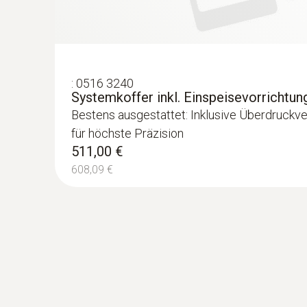
Bei Temperaturmessungen an Heizkörpern werd
Mit der Vorlauftemperatur bezeichnet man die 
Temperatur des aus dem System fließenden Me
Wärmeverteilsystems zu vermeiden bzw. einen v
:
0516 3240
notwendig. Die Umsetzung der entsprechenden 
Systemkoffer inkl. Einspeisevorrichtun
hydraulischen Abgleich. Dieser beschreibt ein V
Bestens ausgestattet: Inklusive Überdruckve
bei einer festgelegten Vorlauftemperatur der He
für höchste Präzision
511,00 €
Räume gewünschte Raumtemperatur zu erreichen.
Heizungsenergie. Die Energieeinsparverordnung 
608,09 €
sanierende Anlagen vor.
Druckprüfungen an Wasserleitung