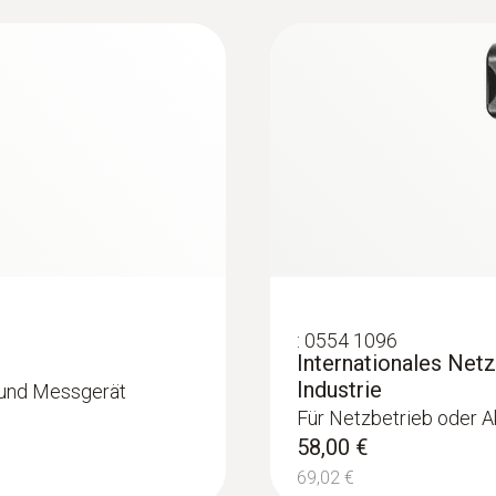
4, DIN 1988-7 sowie DIN 1610 müssen Trink- und Abwass
 auf Dichtheit geprüft sowie einer Belastungsprüfung m
 wenn die Leitungen bis kurz vor der Inbetriebnahme troc
etallischer Werkstoffe zu vermeiden, ist eine Druckprü
n, wobei Prüfdruck und -zeit von der Zielsetzung (Belast
erkbar. Sind die undichten Stellen schlecht zu orten, w
umender Lösungen).
:
0554 1096
Internationales Netz
Industrie
 und Messgerät
Für Netzbetrieb oder A
58,00 €
69,02 €