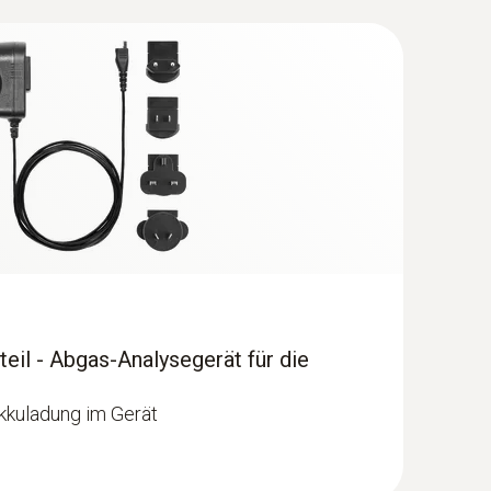
erleitungen vor der Inbetriebnahme mittels
it Luft oder inertem Gas unterzogen werden. Aus
ken bleiben und keiner Dichtheitsprüfung mit
fung mit Luft zu empfehlen. Die Druckprüfung
ung oder Dichtheit) abhängen. Undichtigkeiten
erden die für Gasleitungen üblichen Hilfsmittel
teil - Abgas-Analysegerät für die
kkuladung im Gerät