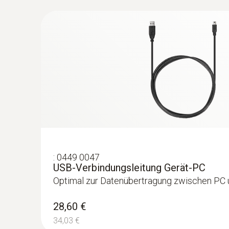
Laut den gesetzlichen Vorschriften DIN EN 806-
Druckprüfung mit Luft, inertem Gas oder Wasser
hygienischen Gründen ist es jedoch von Vorteil,
Wasser unterzogen werden. Auch um Korrosion m
unterteilt sich in zwei druckabhängige Prüfunge
machen sich meistens sehr schnell akustisch bem
verwendet (Besprühen oder Bepinseln aufschä
:
0449 0047
USB-Verbindungsleitung Gerät-PC
Optimal zur Datenübertragung zwischen PC
28,60 €
34,03 €