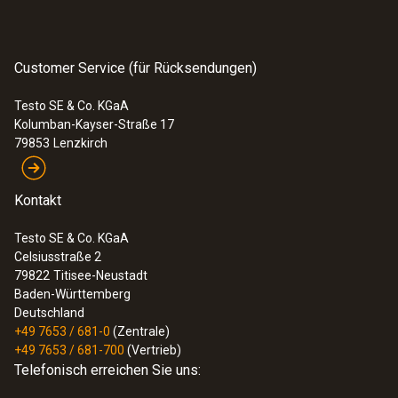
:
0563 3240 77
Gas- und Wasser-Set testo 324 - Druck-
und Leckmengenmessgerät
Customer Service (für Rücksendungen)
1.799,00 €
2.140,81 €
Testo SE & Co. KGaA
Kolumban-Kayser-Straße 17
79853
Lenzkirch
Kontakt
Testo SE & Co. KGaA
Celsiusstraße 2
79822
Titisee-Neustadt
Baden-Württemberg
Deutschland
+49 7653 / 681-0
(Zentrale)
+49 7653 / 681-700
(Vertrieb)
Telefonisch erreichen Sie uns: