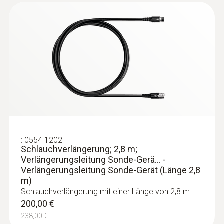
2,2 m
Durchmesser Sonden-/ Fühlerrohrspitze
14 mm
:
0632 3340
Durchmesser Sonden-/ Fühlerrohr
testo 340 - Abgasanalysegerät für die
Industrie
8 mm
Produktfarbe
:
0554 1202
Schlauchverlängerung; 2,8 m;
Verlängerungsleitung Sonde-Gerä... -
schwarz; Silber
Verlängerungsleitung Sonde-Gerät (Länge 2,8
m)
Maximum Temperatur
Schlauchverlängerung mit einer Länge von 2,8 m
200,00 €
1.000 °C
238,00 €