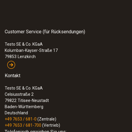
schwarz; Silber
:
0600 8766
Gewicht
Rauchgassonde modular (335 mm,
Tmax 1000 °C) mit Vorfilter
Customer Service (für Rücksendungen)
346 g
764,00 €
909,16 €
Testo SE & Co. KGaA
Kolumban-Kayser-Straße 17
79853
Lenzkirch
Kontakt
Testo SE & Co. KGaA
Celsiusstraße 2
79822
Titisee-Neustadt
Baden-Württemberg
Deutschland
+49 7653 / 681-0
(Zentrale)
+49 7653 / 681-700
(Vertrieb)
Telefonisch erreichen Sie uns: