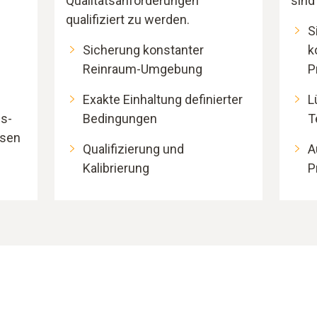
Qualitätsanforderungen
sind
m
qualifiziert zu werden.
S
Sicherung konstanter
k
Reinraum-Umgebung
P
Exakte Einhaltung definierter
L
ss-
Bedingungen
T
ssen
Qualifizierung und
A
Kalibrierung
P