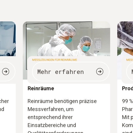
MESSLÖSUNGEN FÜR REINRÄUME
MESS
Mehr erfahren
Reinräume
Prod
cher
Reinräume benötigen präzise
99 %
nd
Messverfahren, um
Phar
entsprechend ihrer
Mit 
Einsatzbereiche und
Komp