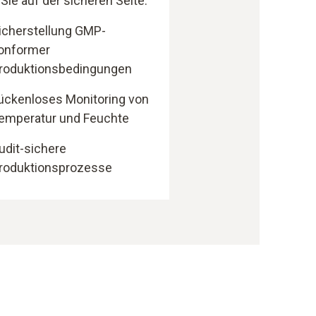
 Sie auf der sicheren Seite.
icherstellung GMP-
onformer
roduktionsbedingungen
ückenloses Monitoring von
emperatur und Feuchte
udit-sichere
roduktionsprozesse