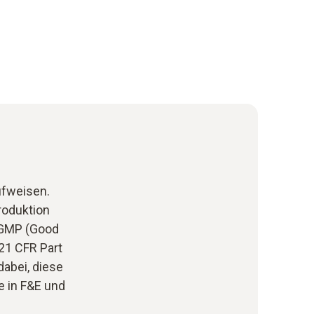
ufweisen.
roduktion
, GMP (Good
21 CFR Part
abei, diese
e in F&E und