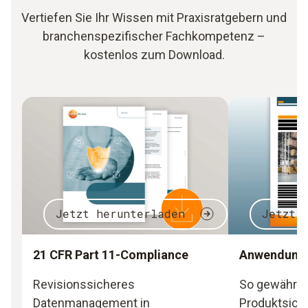
Vertiefen Sie Ihr Wissen mit Praxisratgebern und
branchenspezifischer Fachkompetenz –
kostenlos zum Download.
Jetzt herunterladen
Jetzt 
21 CFR Part 11-Compliance
Anwendungsb
Revisionssicheres
So gewährle
Datenmanagement in
Produktsich