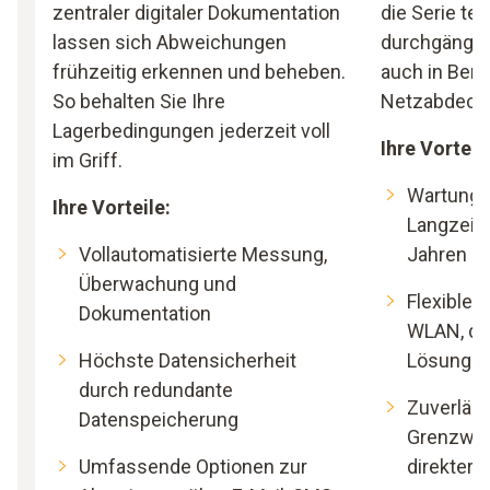
zentraler digitaler Dokumentation
die Serie te
lassen sich Abweichungen
durchgängi
frühzeitig erkennen und beheben.
auch in Ber
So behalten Sie Ihre
Netzabdeck
Lagerbedingungen jederzeit voll
Ihre Vorteil
im Griff.
Wartungs
Ihre Vorteile:
Langzeitb
Vollautomatisierte Messung,
Jahren Ba
Überwachung und
Flexibler
Dokumentation
WLAN, da
Höchste Datensicherheit
Lösunge
durch redundante
Zuverläs
Datenspeicherung
Grenzwert
Umfassende Optionen zur
direkter 