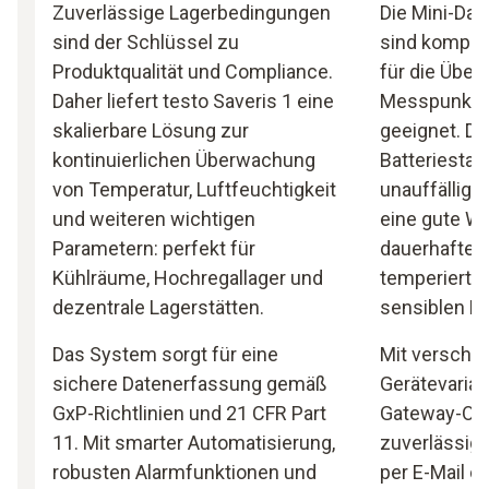
Zuverlässige Lagerbedingungen
Die Mini-Dat
sind der Schlüssel zu
sind kompakt
Produktqualität und Compliance.
für die Übe
Daher liefert testo Saveris 1 eine
Messpunkte 
skalierbare Lösung zur
geeignet. Da
kontinuierlichen Überwachung
Batteriestan
von Temperatur, Luftfeuchtigkeit
unauffällige
und weiteren wichtigen
eine gute Wa
Parametern: perfekt für
dauerhaften 
Kühlräume, Hochregallager und
temperierten
dezentrale Lagerstätten.
sensiblen L
Das System sorgt für eine
Mit verschi
sichere Datenerfassung gemäß
Gerätevariant
GxP-Richtlinien und 21 CFR Part
Gateway-Opt
11. Mit smarter Automatisierung,
zuverlässig
robusten Alarmfunktionen und
per E-Mail o