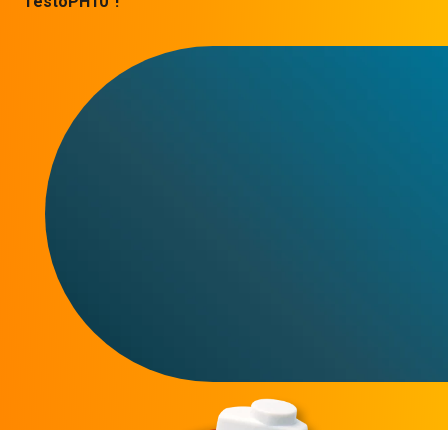
“TestoPH10”!