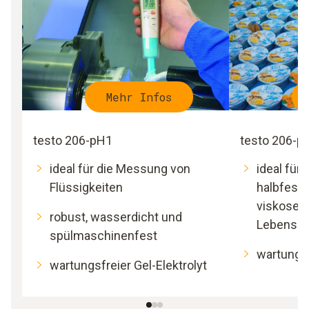
Mehr Infos
testo 206-pH1
testo 206-p
ideal für die Messung von
ideal für
Flüssigkeiten
halbfest
viskose- 
robust, wasserdicht und
Lebensmi
spülmaschinenfest
wartungsf
wartungsfreier Gel-Elektrolyt