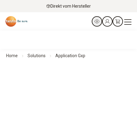
Direkt vom Hersteller
Home
Solutions
Application Gxp
Für ein sicheres Monitoring - Andere GxP-Applikationen
Effizientes Umgebungsmonitoring
in GxP-relevanten Umgebungen mit testo Saveris 1