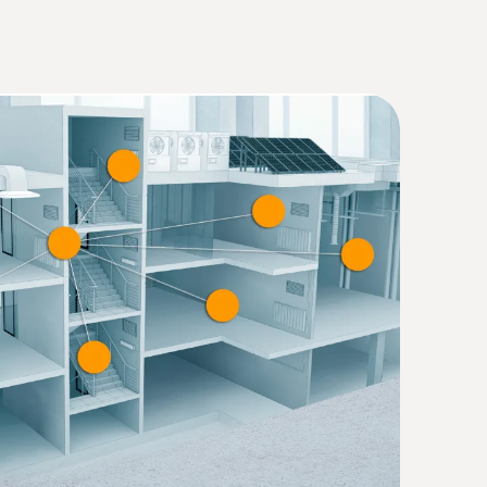
(
34.18 KB
)
eter und Fühlern
(
1.75 MB
)
t Probe von Testo verlassen
(
871.26 KB
)
it verbreiterter Messspitze (TE Typ K)
e für plane Oberflächen
el testo 915i
r): 250 g
(
42.8 KB
)
Tauch-/Einstechfühler), 5 mm
ühler), 12 mm (Oberflächenfühler)