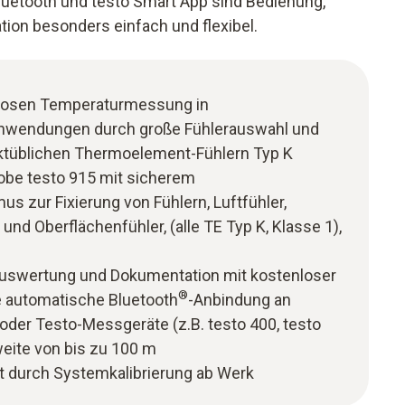
Bluetooth und testo Smart App sind Bedienung,
on besonders einfach und flexibel.
llosen Temperaturmessung in
Anwendungen durch große Fühlerauswahl und
rktüblichen Thermoelement-Fühlern Typ K
robe testo 915 mit sicherem
 zur Fixierung von Fühlern, Luftfühler,
und Oberflächenfühler, (alle TE Typ K, Klasse 1),
Auswertung und Dokumentation mit kostenloser
®
e automatische Bluetooth
-Anbindung an
oder Testo-Messgeräte (z.B. testo 400, testo
weite von bis zu 100 m
 durch Systemkalibrierung ab Werk