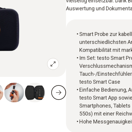
vielseitig einsetzbar. Dank 
Auswertung und Dokumentati
Smart Probe zur kabe
unterschiedlichsten 
Kompatibilität mit ma
Im Set: testo Smart P
Verschlussmechanismus
Tauch-/Einstechfühler 
testo Smart Case
Einfache Bedienung, 
testo Smart App sowi
Smartphones, Tablets 
550s) mit einer Reich
Hohe Messgenauigkeit