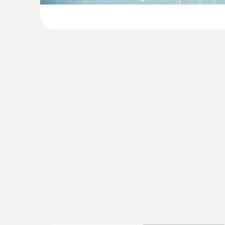
:
0602 0092
Ersatz-Messkopf für Rohranlegefühler, 
Austauschbarer Messkopf mit Thermoelemen
Temperaturfühler mit Klemmbügel 0602 459
62,00 €
73,78 €