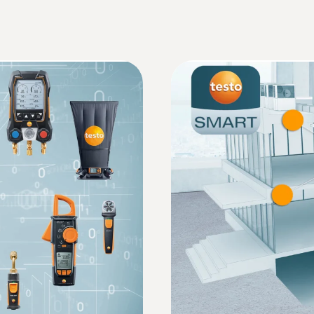
artphones, Tablets oder passenden Testo-Messgeräten
t₉₀ = 3 s (Tauch-/Einstechfühler, Oberflächenfühler)
00 m
EU-Konformitätserklärung testo 915i
ufbewahrung und den handlichen Transport von Thermom
Bedienungsanleitung testo Smart Probes
t können Sie sich unter allen Bedingungen auf Ihre Smar
Gewicht
Bluetooth®-Handgriff: 88 g
:
0602 1993
Quickstart Guide Smart Probe testo 915i
auch-/Einstechfühler
Oberflächenfühler m
Oberflächenfühler: 22 g
Extra breite Messspitz
Luftfühler, Tauch-/Einstechfühler: 11 g
 kabellos und ohne
Technische Information A2L/A2/A3 Kältemitt
Aufbewahrungstasche testo Smart Case (Temperatu
rktüblichen
Abmessungen
sung in
74,00 €
es Gasfließ-/
Durchmesser Fühlerrohr: 4 mm (Luftfühler), 5 mm (
88,06 €
allprüfung
(Oberflächenfühler)
Durchmesser Fühlerspitze: 3 mm (Tauch-/Einstechf
Bluetooth®-Handgriff: 129 x 31 x 31 mm (LxBxH)