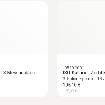
Datenübertragung
BLUETOOTH®; automatische Verbindung zu testo S
Funkreichweite
100 m
Kältemittel
A2L / A3 kompatibel
:
0520 0001
mit 3 Messpunkten
ISO-Kalibrier-Zertif
3 Kalibrierpunkte: -18 /
Lagertemperatur
105,10 €
-20 bis +60 °C
125,07 €