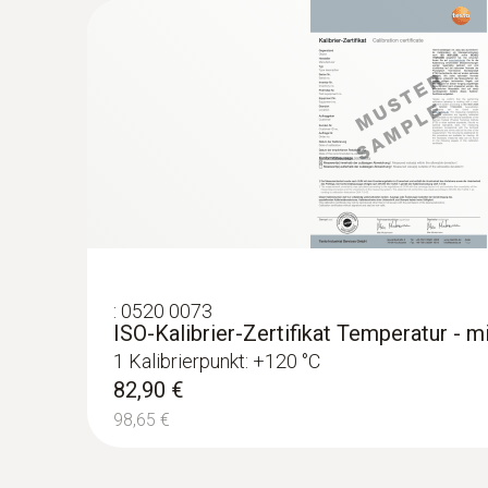
:
0520 0073
ISO-Kalibrier-Zertifikat Temperatur - 
:
0602 0193
1 Kalibrierpunkt: +120 °C
Reaktionsschneller Paddel-Oberflächenf
82,90 €
an schwer zugänglichen Stellen
98,65 €
Misst zuverlässig – auch in schmalen Öffnung
153,00 €
182,07 €