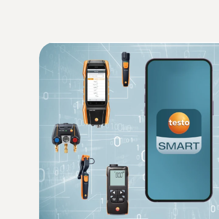
Automatische Bluetooth-Verbindung mit Sm
Bluetooth mit einer Reichweite von bis zu 1
Handliches, robustes Gehäuse
testo Smart Case: Tasche für die sichere A
Dank bewährter Qualität und hoher Robusthei
Allgemeine technische Daten
:
0602 5093
Temperaturfühler-Set - mit Luftfühler, T
und Oberflächenfühler (TE Typ K)
Mit 3 Temperaturfühlern (TE Typ K, Klasse 1),
:
0563 0010
Handgriff, kompatibel mit allen Testo- und ma
testo Smart Probes HKL-Set
Messgeräten TE Typ K
Smart Probes zur kabellosen Temperaturmes
135,00 €
unterschiedlichsten Anwendungen, Messung d
160,65 €
Ruhedrucks sowie Messmenü für die Druckabf
285,00 €
339,15 €